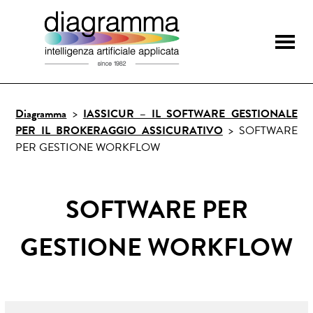
Skip
Diagramma
Software gestionale
to
assicurativo – intelligenza
content
Diagramma
>
IASSICUR – IL SOFTWARE GESTIONALE
artificiale applicata
PER IL BROKERAGGIO ASSICURATIVO
>
SOFTWARE
PER GESTIONE WORKFLOW
SOFTWARE PER
GESTIONE WORKFLOW