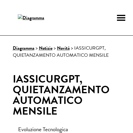
Diagramma
Software gestionale
assicurativo – intelligenza
Skip
to
artificiale applicata
content
Diagramma
>
Notizie
>
Novità
>
IASSICURGPT,
QUIETANZAMENTO AUTOMATICO MENSILE
IASSICURGPT,
QUIETANZAMENTO
AUTOMATICO
MENSILE
Evoluzione Tecnologica